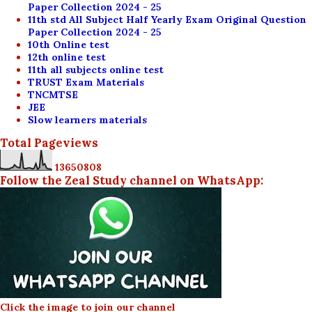
Paper Collection 2024 - 25
11th std All Subject Half Yearly Exam Original Question
Paper Collection 2024 - 25
10th Online test
12th online test
11th all subjects online test
TRUST Exam Materials
TNCMTSE
JEE
Slow learners materials
Total Pageviews
1
3
6
5
0
8
0
8
Follow the Zeal Study channel on WhatsApp:
Click the image to join our channel