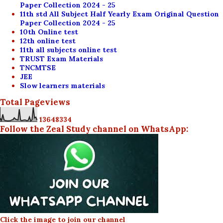
Paper Collection 2024 - 25
11th std All Subject Half Yearly Exam Original Question
Paper Collection 2024 - 25
10th Online test
12th online test
11th all subjects online test
TRUST Exam Materials
TNCMTSE
JEE
Slow learners materials
Total Pageviews
1
3
6
4
8
3
3
4
Follow the Zeal Study channel on WhatsApp:
Click the image to join our channel