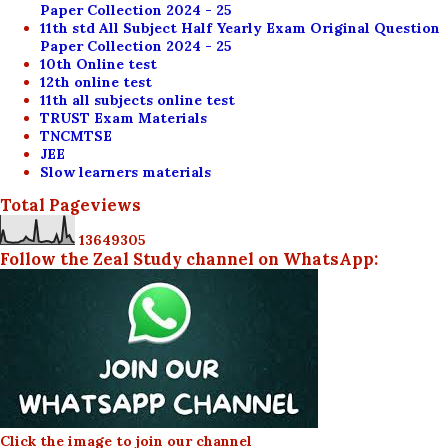
Paper Collection 2024 - 25
11th std All Subject Half Yearly Exam Original Question
Paper Collection 2024 - 25
10th Online test
12th online test
11th all subjects online test
TRUST Exam Materials
TNCMTSE
JEE
Slow learners materials
Total Pageviews
1
3
6
4
9
3
0
5
Follow the Zeal Study channel on WhatsApp:
Click the image to join our channel