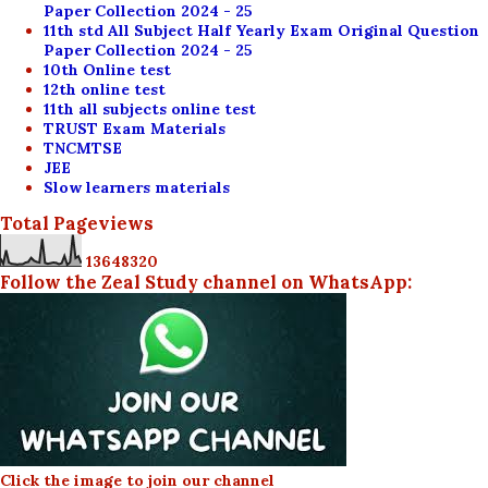
Paper Collection 2024 - 25
11th std All Subject Half Yearly Exam Original Question
Paper Collection 2024 - 25
10th Online test
12th online test
11th all subjects online test
TRUST Exam Materials
TNCMTSE
JEE
Slow learners materials
Total Pageviews
1
3
6
4
8
3
2
0
Follow the Zeal Study channel on WhatsApp:
Click the image to join our channel