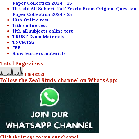
Paper Collection 2024 - 25
11th std All Subject Half Yearly Exam Original Question
Paper Collection 2024 - 25
10th Online test
12th online test
11th all subjects online test
TRUST Exam Materials
TNCMTSE
JEE
Slow learners materials
Total Pageviews
1
3
6
4
8
2
5
3
Follow the Zeal Study channel on WhatsApp:
Click the image to join our channel