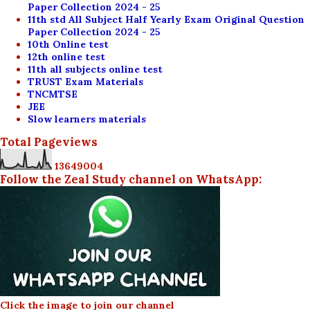
Paper Collection 2024 - 25
11th std All Subject Half Yearly Exam Original Question
Paper Collection 2024 - 25
10th Online test
12th online test
11th all subjects online test
TRUST Exam Materials
TNCMTSE
JEE
Slow learners materials
Total Pageviews
1
3
6
4
9
0
0
4
Follow the Zeal Study channel on WhatsApp:
Click the image to join our channel