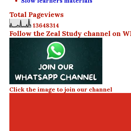
Slow learners materials
Total Pageviews
1
3
6
4
8
3
1
4
Follow the Zeal Study channel on W
Click the image to join our channel