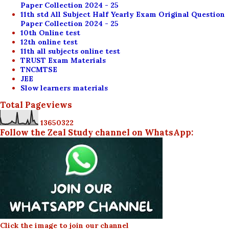
Paper Collection 2024 - 25
11th std All Subject Half Yearly Exam Original Question
Paper Collection 2024 - 25
10th Online test
12th online test
11th all subjects online test
TRUST Exam Materials
TNCMTSE
JEE
Slow learners materials
Total Pageviews
1
3
6
5
0
3
2
2
Follow the Zeal Study channel on WhatsApp:
Click the image to join our channel