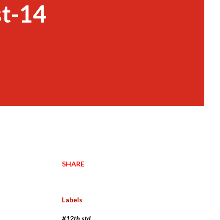
st-14
SHARE
Labels
#12th std