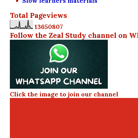
Slow learners materials
Total Pageviews
1
3
6
5
0
8
0
7
Follow the Zeal Study channel on W
Click the image to join our channel