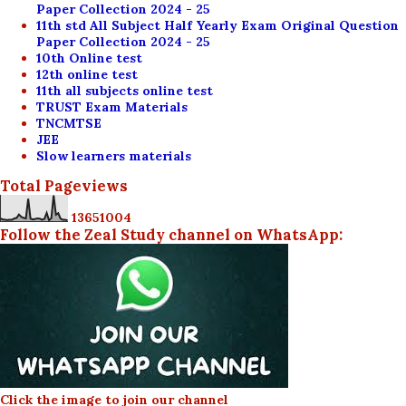
Paper Collection 2024 - 25
11th std All Subject Half Yearly Exam Original Question
Paper Collection 2024 - 25
10th Online test
12th online test
11th all subjects online test
TRUST Exam Materials
TNCMTSE
JEE
Slow learners materials
Total Pageviews
1
3
6
5
1
0
0
4
Follow the Zeal Study channel on WhatsApp:
Click the image to join our channel