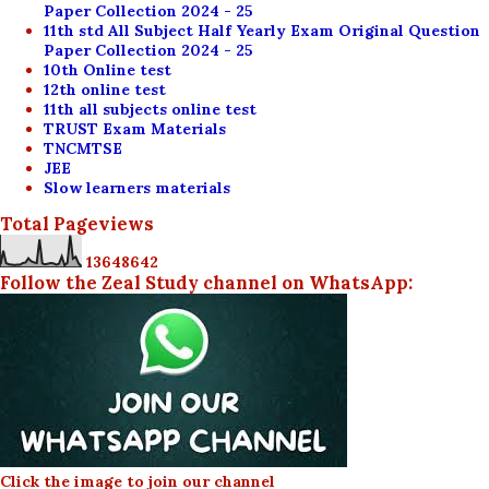
Paper Collection 2024 - 25
11th std All Subject Half Yearly Exam Original Question
Paper Collection 2024 - 25
10th Online test
12th online test
11th all subjects online test
TRUST Exam Materials
TNCMTSE
JEE
Slow learners materials
Total Pageviews
1
3
6
4
8
6
4
2
Follow the Zeal Study channel on WhatsApp:
Click the image to join our channel