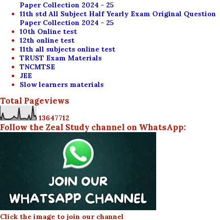
Paper Collection 2024 - 25
11th std All Subject Half Yearly Exam Original Question
Paper Collection 2024 - 25
10th Online test
12th online test
11th all subjects online test
TRUST Exam Materials
TNCMTSE
JEE
Slow learners materials
Total Pageviews
1
3
6
4
7
7
1
2
Follow the Zeal Study channel on WhatsApp:
Click the image to join our channel