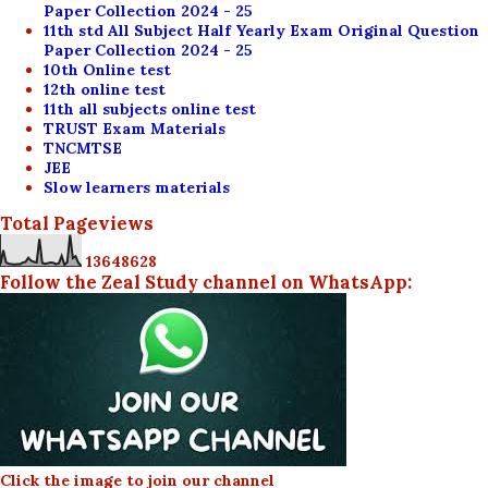
Paper Collection 2024 - 25
11th std All Subject Half Yearly Exam Original Question
Paper Collection 2024 - 25
10th Online test
12th online test
11th all subjects online test
TRUST Exam Materials
TNCMTSE
JEE
Slow learners materials
Total Pageviews
1
3
6
4
8
6
2
8
Follow the Zeal Study channel on WhatsApp:
Click the image to join our channel