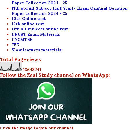
Paper Collection 2024 - 25
11th std All Subject Half Yearly Exam Original Question
Paper Collection 2024 - 25
10th Online test
12th online test
11th all subjects online test
TRUST Exam Materials
TNCMTSE
JEE
Slow learners materials
Total Pageviews
1
3
6
4
8
2
4
1
Follow the Zeal Study channel on WhatsApp:
Click the image to join our channel