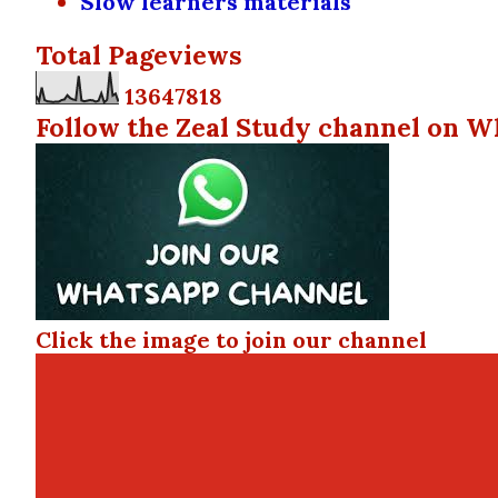
Slow learners materials
Total Pageviews
1
3
6
4
7
8
1
8
Follow the Zeal Study channel on W
Click the image to join our channel