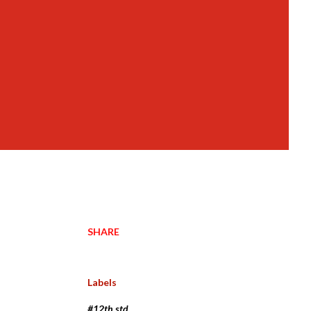
SHARE
Labels
#12th std