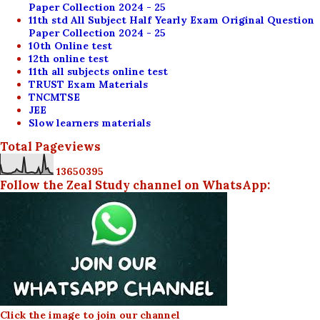
Paper Collection 2024 - 25
11th std All Subject Half Yearly Exam Original Question
Paper Collection 2024 - 25
10th Online test
12th online test
11th all subjects online test
TRUST Exam Materials
TNCMTSE
JEE
Slow learners materials
Total Pageviews
1
3
6
5
0
3
9
5
Follow the Zeal Study channel on WhatsApp:
Click the image to join our channel