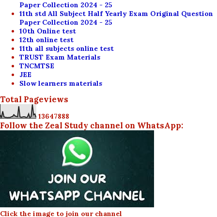
Paper Collection 2024 - 25
11th std All Subject Half Yearly Exam Original Question
Paper Collection 2024 - 25
10th Online test
12th online test
11th all subjects online test
TRUST Exam Materials
TNCMTSE
JEE
Slow learners materials
Total Pageviews
1
3
6
4
7
8
8
8
Follow the Zeal Study channel on WhatsApp:
Click the image to join our channel