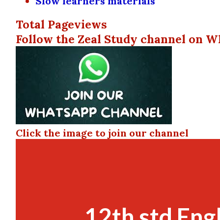
Slow learners materials
Total Pageviews
Follow the Zeal Study channel on W
Click the image to join our channel
12th std Eng