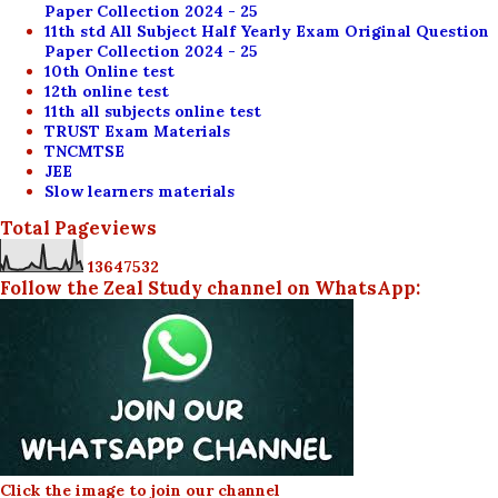
Paper Collection 2024 - 25
11th std All Subject Half Yearly Exam Original Question
Paper Collection 2024 - 25
10th Online test
12th online test
11th all subjects online test
TRUST Exam Materials
TNCMTSE
JEE
Slow learners materials
Total Pageviews
1
3
6
4
7
5
3
2
Follow the Zeal Study channel on WhatsApp:
Click the image to join our channel