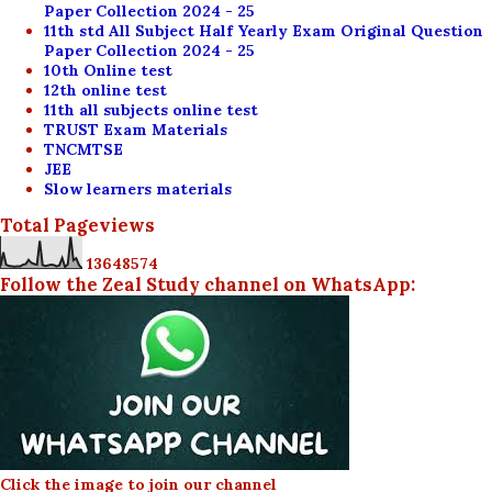
Paper Collection 2024 - 25
11th std All Subject Half Yearly Exam Original Question
Paper Collection 2024 - 25
10th Online test
12th online test
11th all subjects online test
TRUST Exam Materials
TNCMTSE
JEE
Slow learners materials
Total Pageviews
1
3
6
4
8
5
7
4
Follow the Zeal Study channel on WhatsApp:
Click the image to join our channel