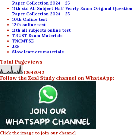
Paper Collection 2024 - 25
11th std All Subject Half Yearly Exam Original Question
Paper Collection 2024 - 25
10th Online test
12th online test
11th all subjects online test
TRUST Exam Materials
TNCMTSE
JEE
Slow learners materials
Total Pageviews
1
3
6
4
8
0
4
3
Follow the Zeal Study channel on WhatsApp:
Click the image to join our channel