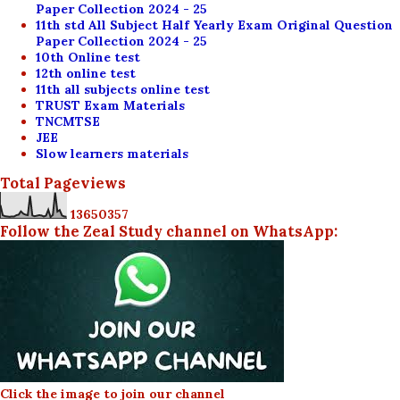
Paper Collection 2024 - 25
11th std All Subject Half Yearly Exam Original Question
Paper Collection 2024 - 25
10th Online test
12th online test
11th all subjects online test
TRUST Exam Materials
TNCMTSE
JEE
Slow learners materials
Total Pageviews
1
3
6
5
0
3
5
7
Follow the Zeal Study channel on WhatsApp:
Click the image to join our channel