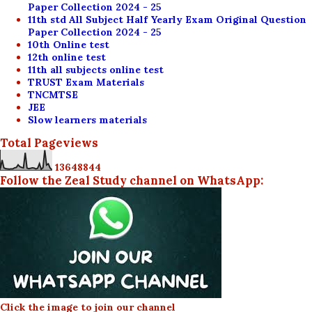
Paper Collection 2024 - 25
11th std All Subject Half Yearly Exam Original Question
Paper Collection 2024 - 25
10th Online test
12th online test
11th all subjects online test
TRUST Exam Materials
TNCMTSE
JEE
Slow learners materials
Total Pageviews
1
3
6
4
8
8
4
4
Follow the Zeal Study channel on WhatsApp:
Click the image to join our channel