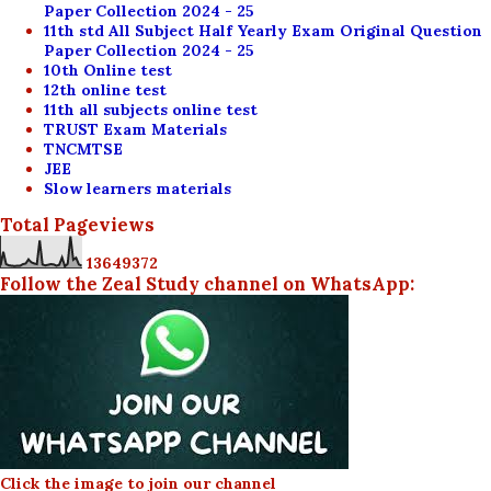
Paper Collection 2024 - 25
11th std All Subject Half Yearly Exam Original Question
Paper Collection 2024 - 25
10th Online test
12th online test
11th all subjects online test
TRUST Exam Materials
TNCMTSE
JEE
Slow learners materials
Total Pageviews
1
3
6
4
9
3
7
2
Follow the Zeal Study channel on WhatsApp:
Click the image to join our channel