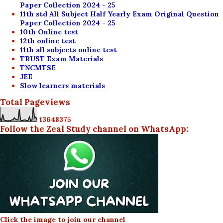
Paper Collection 2024 - 25
11th std All Subject Half Yearly Exam Original Question
Paper Collection 2024 - 25
10th Online test
12th online test
11th all subjects online test
TRUST Exam Materials
TNCMTSE
JEE
Slow learners materials
Total Pageviews
1
3
6
4
8
3
7
5
Follow the Zeal Study channel on WhatsApp:
Click the image to join our channel