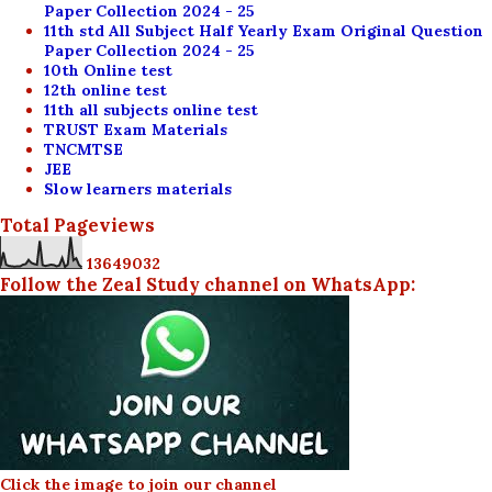
Paper Collection 2024 - 25
11th std All Subject Half Yearly Exam Original Question
Paper Collection 2024 - 25
10th Online test
12th online test
11th all subjects online test
TRUST Exam Materials
TNCMTSE
JEE
Slow learners materials
Total Pageviews
1
3
6
4
9
0
3
2
Follow the Zeal Study channel on WhatsApp:
Click the image to join our channel