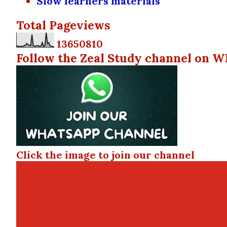
Slow learners materials
Total Pageviews
1
3
6
5
0
8
1
0
Follow the Zeal Study channel on W
Click the image to join our channel