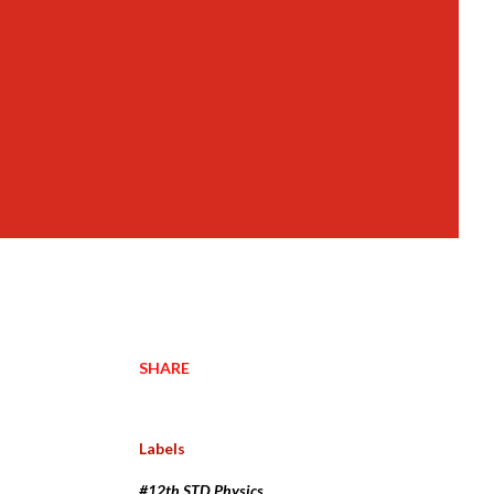
SHARE
Labels
#12th STD Physics