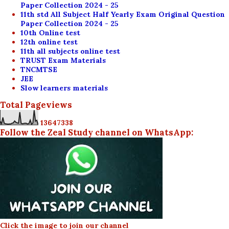
Paper Collection 2024 - 25
11th std All Subject Half Yearly Exam Original Question
Paper Collection 2024 - 25
10th Online test
12th online test
11th all subjects online test
TRUST Exam Materials
TNCMTSE
JEE
Slow learners materials
Total Pageviews
1
3
6
4
7
3
3
8
Follow the Zeal Study channel on WhatsApp:
Click the image to join our channel