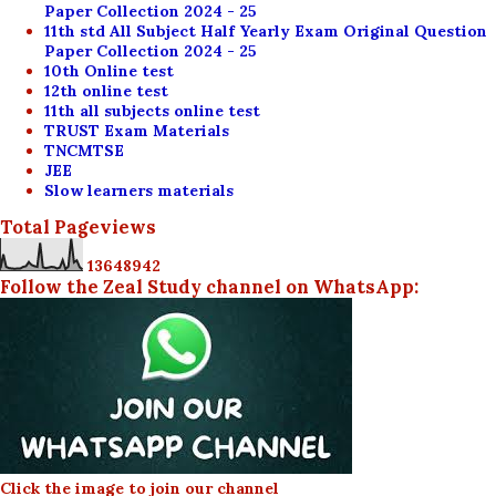
Paper Collection 2024 - 25
11th std All Subject Half Yearly Exam Original Question
Paper Collection 2024 - 25
10th Online test
12th online test
11th all subjects online test
TRUST Exam Materials
TNCMTSE
JEE
Slow learners materials
Total Pageviews
1
3
6
4
8
9
4
2
Follow the Zeal Study channel on WhatsApp:
Click the image to join our channel