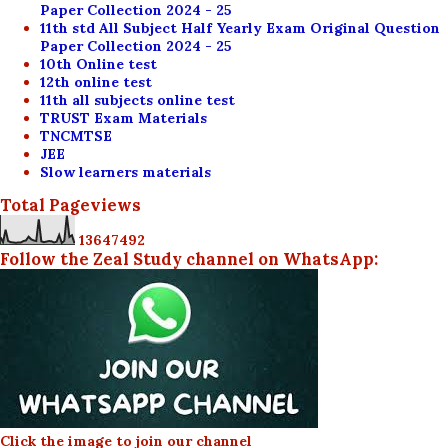
Paper Collection 2024 - 25
11th std All Subject Half Yearly Exam Original Question
Paper Collection 2024 - 25
10th Online test
12th online test
11th all subjects online test
TRUST Exam Materials
TNCMTSE
JEE
Slow learners materials
Total Pageviews
1
3
6
4
7
4
9
2
Follow the Zeal Study channel on WhatsApp:
Click the image to join our channel