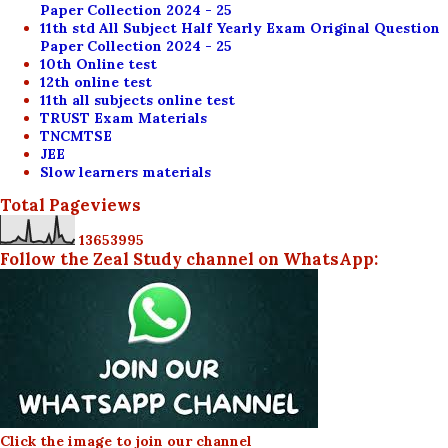
Paper Collection 2024 - 25
11th std All Subject Half Yearly Exam Original Question
Paper Collection 2024 - 25
10th Online test
12th online test
11th all subjects online test
TRUST Exam Materials
TNCMTSE
JEE
Slow learners materials
Total Pageviews
1
3
6
5
3
9
9
5
Follow the Zeal Study channel on WhatsApp:
Click the image to join our channel