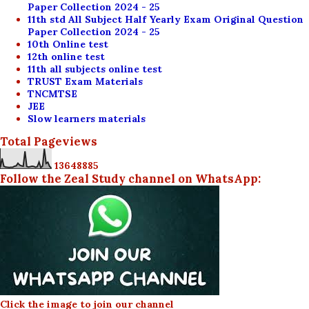
Paper Collection 2024 - 25
11th std All Subject Half Yearly Exam Original Question
Paper Collection 2024 - 25
10th Online test
12th online test
11th all subjects online test
TRUST Exam Materials
TNCMTSE
JEE
Slow learners materials
Total Pageviews
1
3
6
4
8
8
8
5
Follow the Zeal Study channel on WhatsApp:
Click the image to join our channel