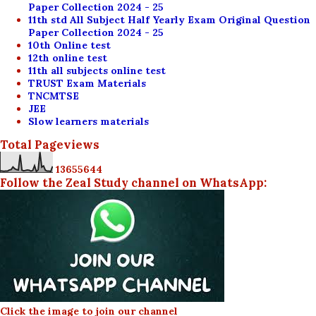
Paper Collection 2024 - 25
11th std All Subject Half Yearly Exam Original Question
Paper Collection 2024 - 25
10th Online test
12th online test
11th all subjects online test
TRUST Exam Materials
TNCMTSE
JEE
Slow learners materials
Total Pageviews
1
3
6
5
5
6
4
4
Follow the Zeal Study channel on WhatsApp:
Click the image to join our channel