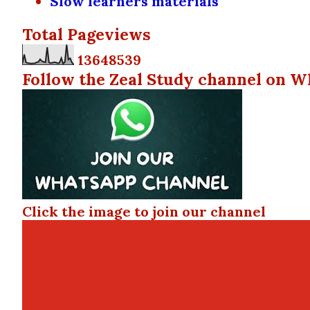
Slow learners materials
Total Pageviews
1
3
6
4
8
5
3
9
Follow the Zeal Study channel on W
Click the image to join our channel