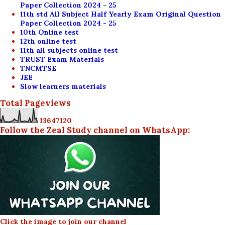
Paper Collection 2024 - 25
11th std All Subject Half Yearly Exam Original Question
Paper Collection 2024 - 25
10th Online test
12th online test
11th all subjects online test
TRUST Exam Materials
TNCMTSE
JEE
Slow learners materials
Total Pageviews
1
3
6
4
7
1
2
0
Follow the Zeal Study channel on WhatsApp:
Click the image to join our channel