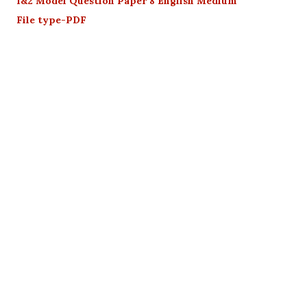
1&2 Model Question Paper 8 English Medium
File type-PDF