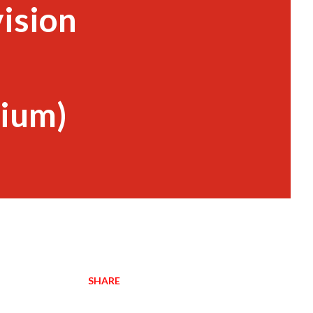
vision
dium)
SHARE