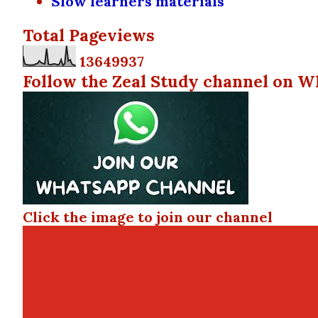
Slow learners materials
Total Pageviews
1
3
6
4
9
9
3
7
Follow the Zeal Study channel on W
Click the image to join our channel