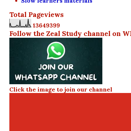
Slow learners materials
Total Pageviews
1
3
6
4
9
3
9
9
Follow the Zeal Study channel on W
Click the image to join our channel