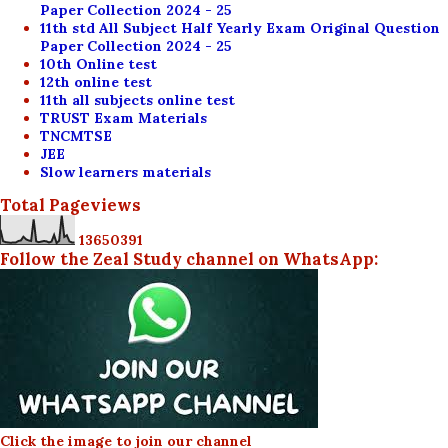
Paper Collection 2024 - 25
11th std All Subject Half Yearly Exam Original Question
Paper Collection 2024 - 25
10th Online test
12th online test
11th all subjects online test
TRUST Exam Materials
TNCMTSE
JEE
Slow learners materials
Total Pageviews
1
3
6
5
0
3
9
1
Follow the Zeal Study channel on WhatsApp:
Click the image to join our channel