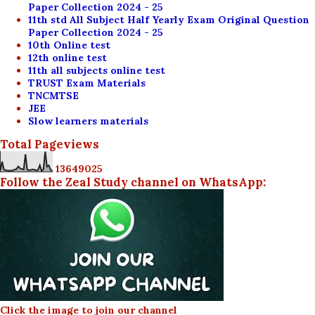
Paper Collection 2024 - 25
11th std All Subject Half Yearly Exam Original Question
Paper Collection 2024 - 25
10th Online test
12th online test
11th all subjects online test
TRUST Exam Materials
TNCMTSE
JEE
Slow learners materials
Total Pageviews
1
3
6
4
9
0
2
5
Follow the Zeal Study channel on WhatsApp:
Click the image to join our channel