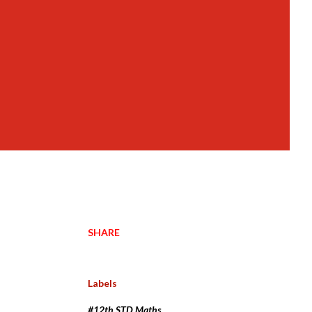
SHARE
Labels
#12th STD Maths