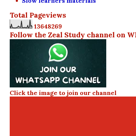
Slow learners materials
Total Pageviews
1
3
6
4
8
2
6
9
Follow the Zeal Study channel on W
Click the image to join our channel