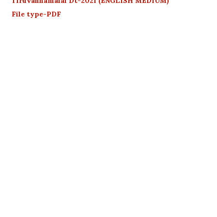
Tiruvannamalai Dt-2021 (ENGLISH MEDIUM)
File type-PDF