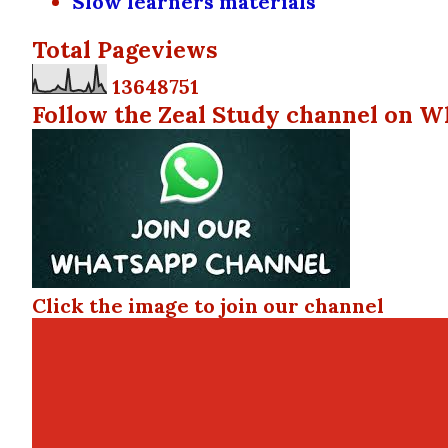
Slow learners materials
Total Pageviews
1
3
6
4
8
7
5
1
Follow the Zeal Study channel on W
Click the image to join our channel