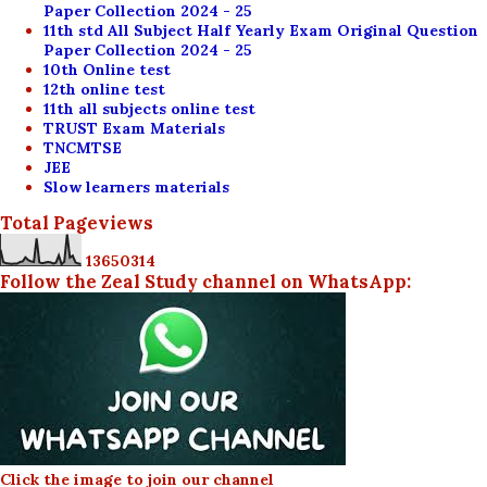
Paper Collection 2024 - 25
11th std All Subject Half Yearly Exam Original Question
Paper Collection 2024 - 25
10th Online test
12th online test
11th all subjects online test
TRUST Exam Materials
TNCMTSE
JEE
Slow learners materials
Total Pageviews
1
3
6
5
0
3
1
4
Follow the Zeal Study channel on WhatsApp:
Click the image to join our channel