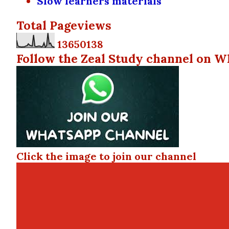
Slow learners materials
Total Pageviews
1
3
6
5
0
1
3
8
Follow the Zeal Study channel on W
Click the image to join our channel