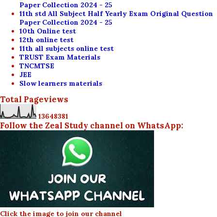
Paper Collection 2024 - 25
11th std All Subject Half Yearly Exam Original Question
Paper Collection 2024 - 25
10th Online test
12th online test
11th all subjects online test
TRUST Exam Materials
TNCMTSE
JEE
Slow learners materials
Total Pageviews
1
3
6
4
8
3
8
1
Follow the Zeal Study channel on WhatsApp:
Click the image to join our channel