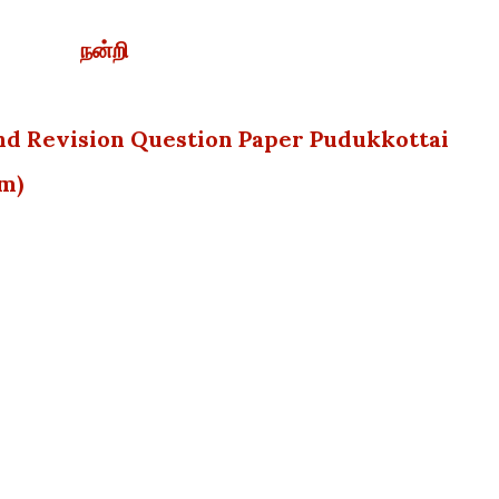
நன்றி
nd Revision Question Paper Pudukkottai
um)