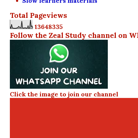
Slow learners materials
Total Pageviews
1
3
6
4
8
3
3
5
Follow the Zeal Study channel on W
Click the image to join our channel