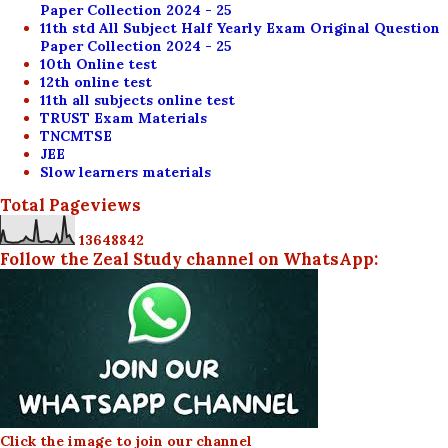
Paper Collection 2024 - 25
11th std All Subject Half Yearly Exam Original Question
Paper Collection 2024 - 25
10th Online test
12th online test
11th all subjects online test
TRUST Exam Materials
TNCMTSE
JEE
Slow learners materials
Total Pageviews
1
3
6
4
8
8
4
2
Follow the Zeal Study channel on WhatsApp:
Click the image to join our channel