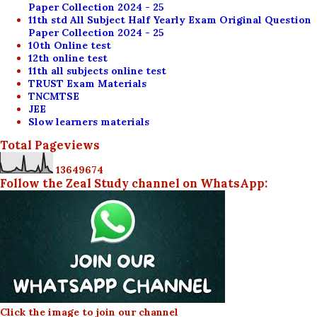
Paper Collection 2024 - 25
11th std All Subject Half Yearly Exam Original Question
Paper Collection 2024 - 25
10th Online test
12th online test
11th all subjects online test
TRUST Exam Materials
TNCMTSE
JEE
Slow learners materials
Total Pageviews
1
3
6
4
9
6
7
4
Follow the Zeal Study channel on WhatsApp:
Click the image to join our channel