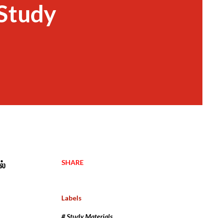
Study
SHARE
ல்
Labels
# Study Materials