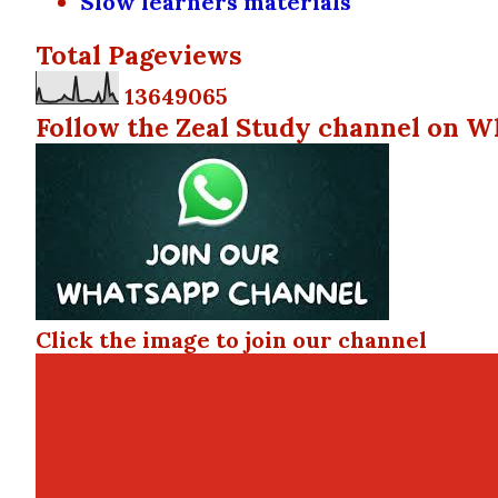
Slow learners materials
Total Pageviews
1
3
6
4
9
0
6
5
Follow the Zeal Study channel on W
Click the image to join our channel